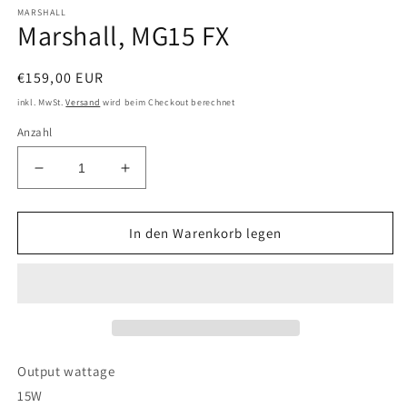
öffnen
öf
MARSHALL
Marshall, MG15 FX
Normaler
€159,00 EUR
Preis
inkl. MwSt.
Versand
wird beim Checkout berechnet
Anzahl
Verringere
Erhöhe
die
die
Menge
Menge
für
für
In den Warenkorb legen
Marshall,
Marshall,
MG15
MG15
FX
FX
Output wattage
15W