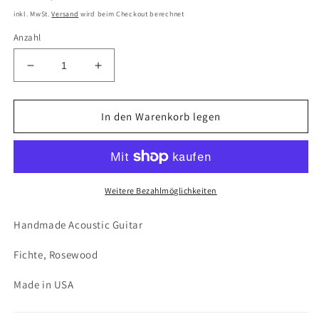
Preis
inkl. MwSt.
Versand
wird beim Checkout berechnet
Anzahl
Verringere
Erhöhe
die
die
Menge
Menge
für
für
In den Warenkorb legen
Larrivee,
Larrivee,
L-
L-
03
03
Vine
Vine
Headstock
Headstock
Weitere Bezahlmöglichkeiten
Handmade Acoustic Guitar
Fichte, Rosewood
Made in USA