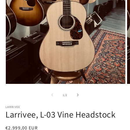
Medien
M
1
2
in
in
von
1
/
2
Modal
M
öffnen
öf
LARRIVEE
Larrivee, L-03 Vine Headstock
Normaler
€2.999,00 EUR