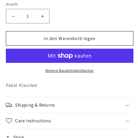
Anzahl
Verringere
Erhöhe
die
die
Menge
Menge
für
für
In den Warenkorb legen
Ibanez,
Ibanez,
Digital
Digital
Delay
Delay
Weitere Bezahlmöglichkeiten
Pedal Klassiker
Shipping & Returns
Care Instructions
Share