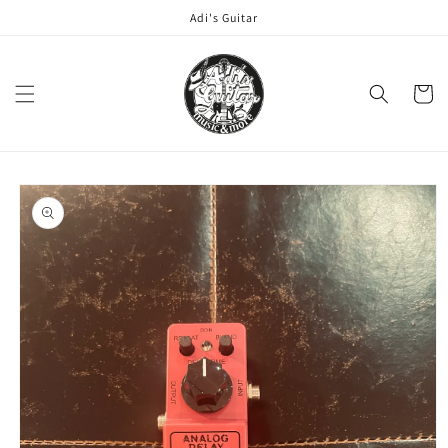
Direkt
Adi's Guitar
zum
Inhalt
Warenko
oduktinformationen
ringen