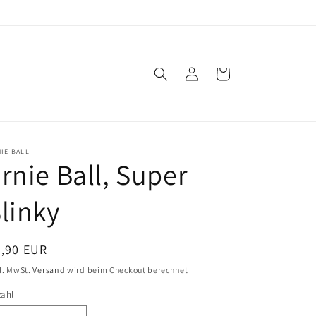
Einloggen
Warenkorb
IE BALL
rnie Ball, Super
linky
ormaler
9,90 EUR
eis
l. MwSt.
Versand
wird beim Checkout berechnet
zahl