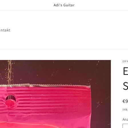
Adi's Guitar
ntakt
ERN
E
S
N
€
Pr
ink
An