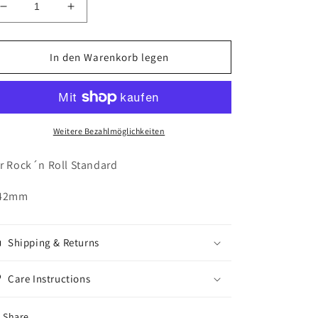
Verringere
Erhöhe
die
die
Menge
Menge
für
für
In den Warenkorb legen
Ernie
Ernie
Ball,
Ball,
Super
Super
Slinky
Slinky
Weitere Bezahlmöglichkeiten
r Rock´n Roll Standard
-42mm
Shipping & Returns
Care Instructions
Share