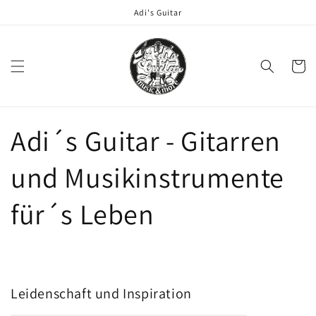
Direkt
Adi's Guitar
zum
Inhalt
Warenko
Adi´s Guitar - Gitarren
und Musikinstrumente
für´s Leben
Leidenschaft und Inspiration